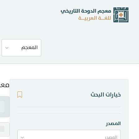
عن المعجم
المعجم
المصادر
المدونة
معن
خيارات البحث
إحصاءات
أخبار وفعاليات
المصدر
المصدر