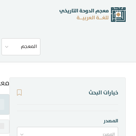
عن المعجم
المعجم
المصادر
المدونة
معن
خيارات البحث
إحصاءات
أخبار وفعاليات
المصدر
المصدر