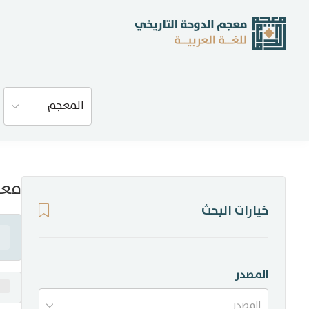
عن المعجم
المعجم
المصادر
المدونة
معن
خيارات البحث
إحصاءات
أخبار وفعاليات
المصدر
المصدر