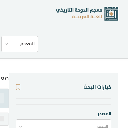
عن المعجم
المعجم
المصادر
المدونة
معن
خيارات البحث
إحصاءات
أخبار وفعاليات
المصدر
المصدر