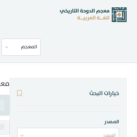
عن المعجم
المعجم
المصادر
المدونة
معن
خيارات البحث
إحصاءات
أخبار وفعاليات
المصدر
المصدر