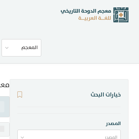
عن المعجم
المعجم
المصادر
المدونة
معن
خيارات البحث
إحصاءات
أخبار وفعاليات
المصدر
المصدر