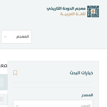
عن المعجم
المعجم
المصادر
المدونة
معن
خيارات البحث
إحصاءات
أخبار وفعاليات
المصدر
المصدر