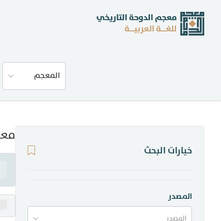
عن المعجم
المعجم
المصادر
المدونة
معن
خيارات البحث
إحصاءات
أخبار وفعاليات
المصدر
المصدر