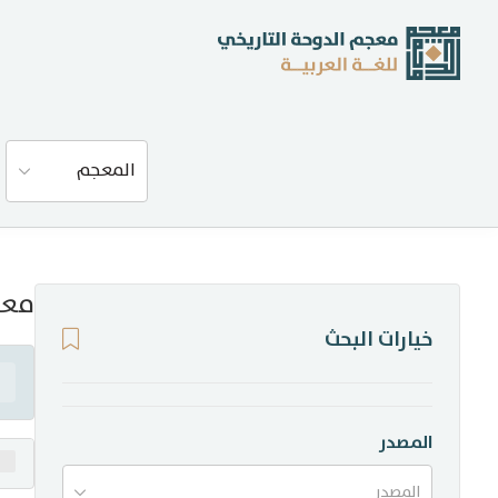
عن المعجم
المعجم
المصادر
المدونة
معن
خيارات البحث
إحصاءات
أخبار وفعاليات
المصدر
المصدر