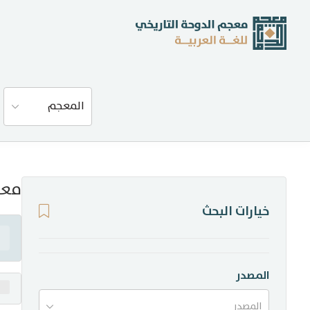
عن المعجم
المعجم
المصادر
المدونة
معن
خيارات البحث
إحصاءات
أخبار وفعاليات
المصدر
المصدر