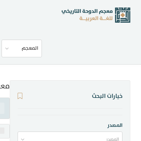
عن المعجم
المعجم
المصادر
المدونة
معن
خيارات البحث
إحصاءات
أخبار وفعاليات
المصدر
المصدر