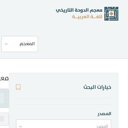
عن المعجم
المعجم
المصادر
المدونة
معن
خيارات البحث
إحصاءات
أخبار وفعاليات
المصدر
المصدر