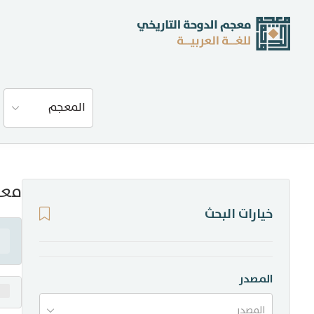
عن المعجم
المعجم
المصادر
المدونة
معن
خيارات البحث
إحصاءات
أخبار وفعاليات
المصدر
المصدر