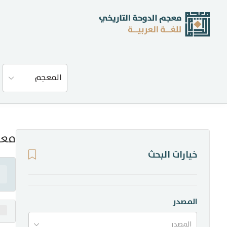
عن المعجم
المعجم
المصادر
المدونة
معن
خيارات البحث
إحصاءات
أخبار وفعاليات
المصدر
المصدر