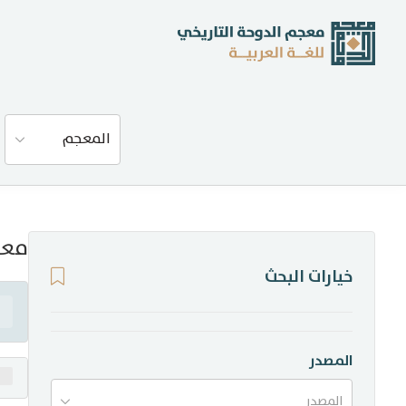
عن المعجم
المعجم
المصادر
المدونة
معن
خيارات البحث
إحصاءات
أخبار وفعاليات
المصدر
المصدر