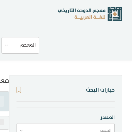
عن المعجم
المعجم
المصادر
المدونة
معن
خيارات البحث
إحصاءات
أخبار وفعاليات
المصدر
المصدر