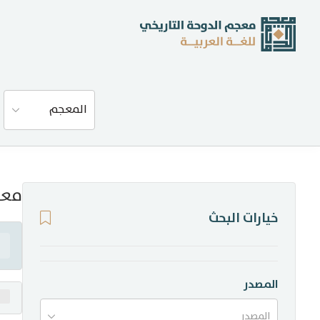
عن المعجم
المعجم
المصادر
المدونة
معن
خيارات البحث
إحصاءات
أخبار وفعاليات
المصدر
المصدر