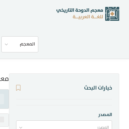
عن المعجم
المعجم
المصادر
المدونة
معن
خيارات البحث
إحصاءات
أخبار وفعاليات
المصدر
المصدر