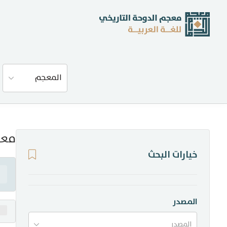
عن المعجم
المعجم
المصادر
المدونة
معن
خيارات البحث
إحصاءات
أخبار وفعاليات
المصدر
المصدر