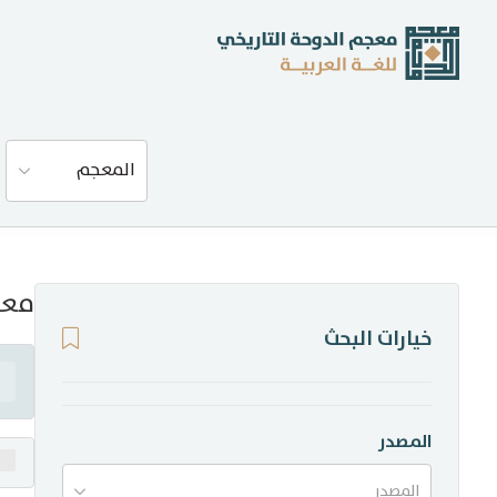
عن المعجم
المعجم
المصادر
المدونة
معن
خيارات البحث
إحصاءات
أخبار وفعاليات
المصدر
المصدر