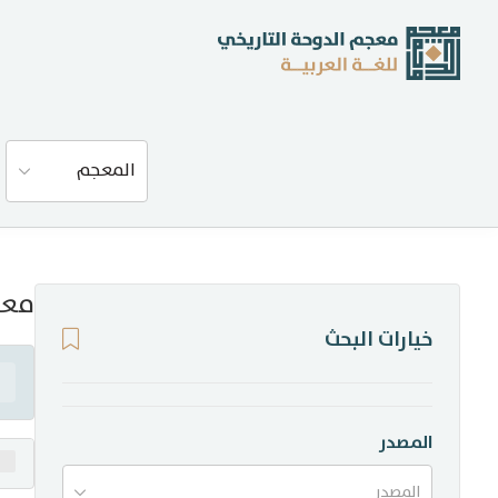
عن المعجم
المعجم
المصادر
المدونة
معن
خيارات البحث
إحصاءات
أخبار وفعاليات
المصدر
المصدر