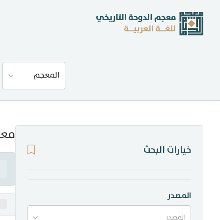
عن المعجم
المعجم
المصادر
المدونة
معن
خيارات البحث
إحصاءات
أخبار وفعاليات
المصدر
المصدر