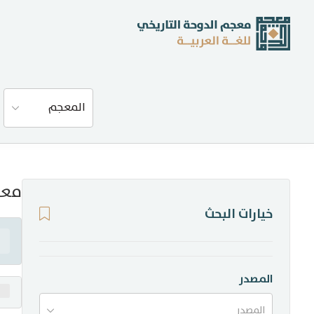
عن المعجم
المعجم
المصادر
المدونة
معن
خيارات البحث
إحصاءات
أخبار وفعاليات
المصدر
المصدر