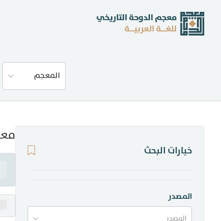
عن المعجم
المعجم
المصادر
المدونة
معن
خيارات البحث
إحصاءات
أخبار وفعاليات
المصدر
المصدر