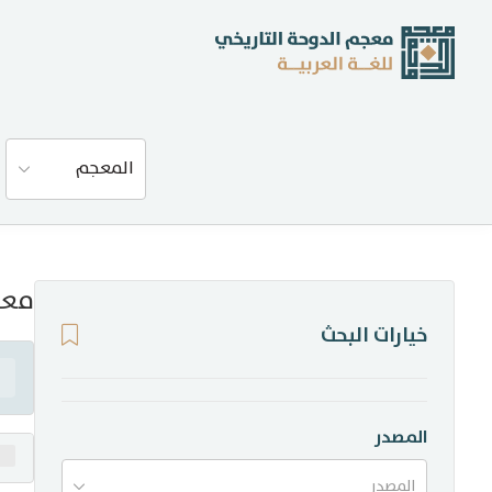
عن المعجم
المعجم
المصادر
المدونة
معن
خيارات البحث
إحصاءات
أخبار وفعاليات
المصدر
المصدر