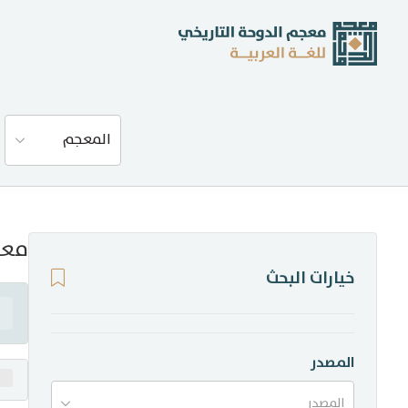
عن المعجم
المعجم
المصادر
المدونة
معن
خيارات البحث
إحصاءات
أخبار وفعاليات
المصدر
المصدر