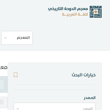
عن المعجم
المعجم
المصادر
المدونة
معن
خيارات البحث
إحصاءات
أخبار وفعاليات
المصدر
المصدر