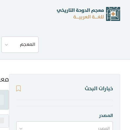
عن المعجم
المعجم
المصادر
المدونة
معن
خيارات البحث
إحصاءات
أخبار وفعاليات
المصدر
المصدر